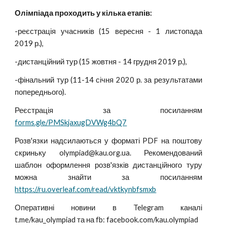
Олімпіада проходить у кілька етапів:
-реєстрація учасників (15 вересня - 1 листопада
2019 р.),
-дистанційний тур (15 жовтня - 14 грудня 2019 р.),
-фінальний тур (11-14 січня 2020 р. за результатами
попереднього).
Реєстрація за посиланням
forms.gle/PMSkjaxugDVWg4bQ7
Розв'язки надсилаються у форматі PDF на поштову
скриньку olympiad@kau.org.ua. Рекомендований
шаблон оформлення розв'язків дистанційного туру
можна знайти за посиланням
https://ru.overleaf.com/read/vktkynbfsmxb
Оперативні новини в Telegram каналі
t.me/kau_olympiad та на fb: facebook.com/kau.olympiad