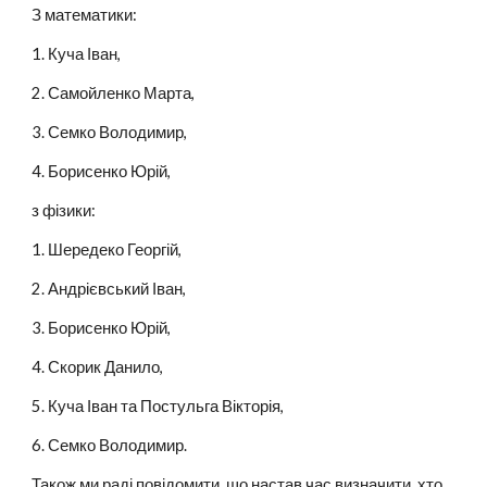
З математики:
1. Куча Іван,
2. Самойленко Марта,
3. Семко Володимир,
4. Борисенко Юрій,
з фізики:
1. Шередеко Георгій,
2. Андрієвський Іван,
3. Борисенко Юрій,
4. Скорик Данило,
5. Куча Іван та Постульга Вікторія,
6. Семко Володимир.
Також ми раді повідомити, що настав час визначити, хто 