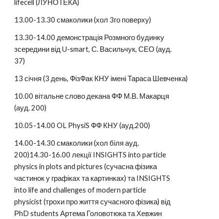
lifecell (ЛУНОТЕКА)
13.00-13.30 смаколики (хол 3го поверху)
13.30-14.00 демонстрація Розмного будинку 
зсередини від U-smart, С. Васильчук, СЕО (ауд. 
37)
13 січня (3 день, ФізФак КНУ імені Тараса Шевченка)
10.00 вітальне слово декана ФФ М.В. Макарця 
(ауд. 200)
10.05-14.00 OL PhysiS ФФ КНУ (ауд.200)
14.00-14.30 смаколики (хол біля ауд. 
200)14.30-16.00 лекції INSIGHTS into particle 
physics in plots and pictures (сучасна фізика 
частинок у графіках та картинках) та INSIGHTS 
into life and challenges of modern particle 
physicist (трохи про життя сучасного фізика) від 
РhD students Артема Головотюка та Хевжин 