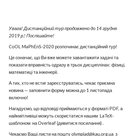
Увага! Дистанційний тур продовжено до 14 грудня 
2019 р.! Поспішайте!
CoOL MaPhEnS-2020 розпочинає дистанційний тур! 
Це означає, що Ви вже можете завантажити задачі та 
показати вправність одразу в трьох дисциплінах: фізиці, 
математиці та інженерії. 
А тих, хто не встиг зареєструватись, чекає приємна 
новина — заповнити форму можна до 1 листопада 
включно! 
Нагадуємо, що відповіді приймаються у форматі PDF, а 
найкмітливіші можуть скористатися нашим  LaTeX-
шаблоном  на Overleaf (дивитися посилання) . 
Чекаємо Ваші листи на пошту olympiad@kau.org.ua  з 