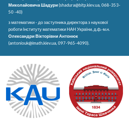
Миколайовича Шадури
 (shadura@bitp.kiev.ua, 068-353-
50 -40)  
з математики - до заступника директора з наукової 
роботи Інституту математики НАН України, д.ф.-м.н. 
Олександри Вікторівни Антонюк
(antoniouk@imath.kiev.ua, 097-965-4090).