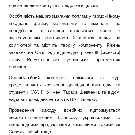
довколишнього світу так і людства в цілому.
Особливість нашого змагання полягає у гармонійному
поєднанні фізики, математики та інженерії, що
передбачає розв'язання практичних задач із
застосуванням кмітливості й аналізу даних на
комп'ютері та містить творчу компоненту. Рівень
завдань на Олімпіаді відповідає рівню ІІІ (міського)
етапу Всеукраїнських учнівських предметних
олімпіад.
Організаційний колектив олімпіади та журі
представляють креативні досвідчені викладачі та
студенти КАУ, КНУ імені Тараса Шевченка та відомі
науковці провідних інститутів НАН України.
Проведення заходу всебічно підтримується
високотехнологічним бізнесом, українськими та
міжнародними продуктовими компаніями, такими як
Genesis, Fablab тощо.