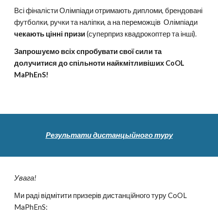
Всі фіналісти Олімпіади отримають дипломи, брендовані 
футболки, ручки та наліпки, а на переможців  Олімпіади  
чекають цінні призи
 (суперприз квадрокоптер та інші).
Запрошуємо всіх спробувати свої сили та 
долучитися до спільноти найкмітливіших CoOL 
MaPhEnS!
Результати дистанцыйного туру
Увага! 
Ми раді відмітити призерів дистанційного туру CoOL 
MaPhEnS: