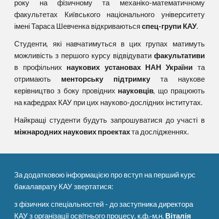
року на фізичному та механіко-математичному
факультетах Київського національного університету
імені Тараса Шевченка відкриваються
спец-групи КАУ
.
Студенти, які навчатимуться в цих групах матимуть
можливість з першого курсу відвідувати
факультативи
в профільних
наукових установах НАН України
та
отримають
менторську підтримку
та наукове
керівництво з боку провідних
науковців
, що працюють
на кафедрах КАУ при цих науково-дослідних інститутах.
Найкращі студенти будуть запрошуватися до участі в
міжнародних наукових проектах
та дослідженнях.
За додатковою інформацією про вступ на перший курс 
бакалаврату КАУ звертатися:
з фізичних спеціальностей - до заступника директора 
КАУ з організації освітнього процесу, к.ф.-м.н. 
Віталія 